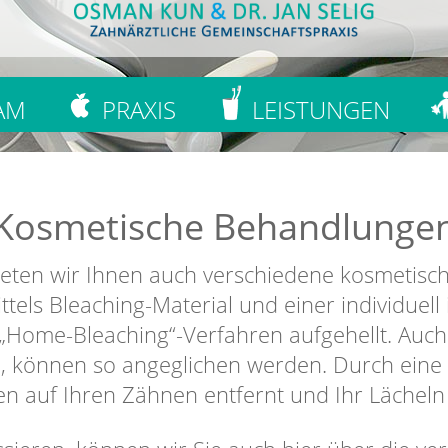
AM
PRAXIS
LEISTUNGEN
Kosmetische Behandlunge
bieten wir Ihnen auch verschiedene kosmeti
tels Bleaching-Material und einer individuel
Home-Bleaching“-Verfahren aufgehellt. Auch 
, können so angeglichen werden. Durch eine
 auf Ihren Zähnen entfernt und Ihr Lächeln